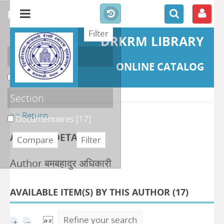
refine or compare
DRKRM LIBRARY
Localisation
ONLINE CATALOG
DKRML
[17]
Section
>> Return
Documentaires
[17]
AUTHOR DETAILS
Author बमबहादुर अधिकारी
AVAILABLE ITEM(S) BY THIS AUTHOR (
17
)
Refine your search