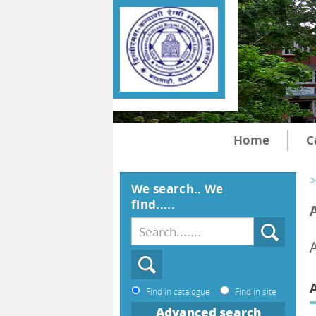
Home
C
>
We search.. We
find.....
A
Find in catalogue
Find in site
Advanced search