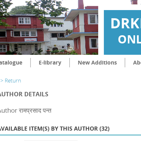
DRK
ONL
atalogue
E-library
New Additions
Ab
> Return
AUTHOR DETAILS
uthor रामप्रसाद पन्त
AVAILABLE ITEM(S) BY THIS AUTHOR (
32
)