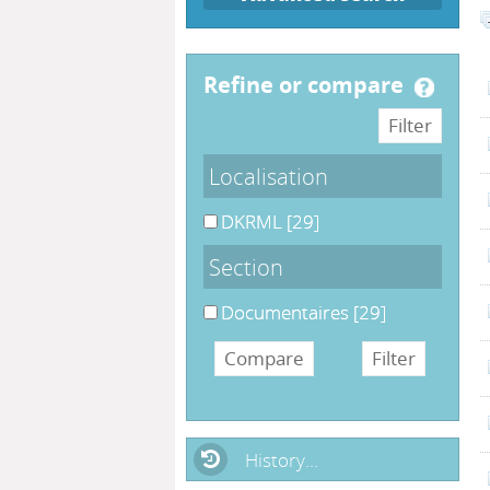
refine or compare
Localisation
DKRML
[29]
Section
Documentaires
[29]
History...