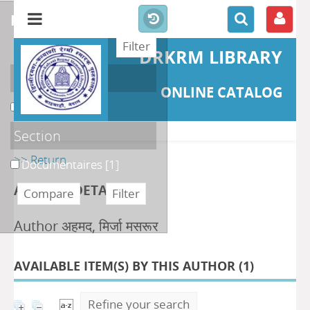
refine or compare
DRKRM LIBRARY
Localisation
ONLINE CATALOG
DKRML
[1]
Section
>> Return
Documentaires
[1]
AUTHOR DETAILS
Author अहमद, मिर्जा मसरूर
AVAILABLE ITEM(S) BY THIS AUTHOR (
1
)
Refine your search