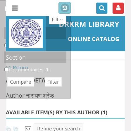
refine or compare
DRKRM LIBRARY
Localisation
ONLINE CATALOG
DKRML
[1]
Section
>> Return
Documentaires
[1]
AUTHOR DETAILS
Author नारायण श्रेष्ठ
AVAILABLE ITEM(S) BY THIS AUTHOR (
1
)
Refine your search