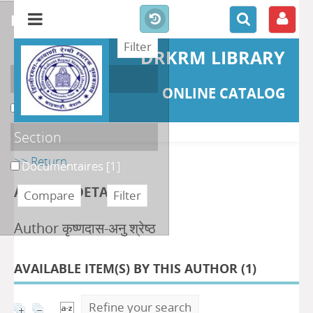
refine or compare
DRKRM LIBRARY
Localisation
ONLINE CATALOG
DKRML
[1]
Section
>> Return
Documentaires
[1]
AUTHOR DETAILS
Author कृष्णदास-अनु श्रेष्ठ
AVAILABLE ITEM(S) BY THIS AUTHOR (
1
)
Refine your search