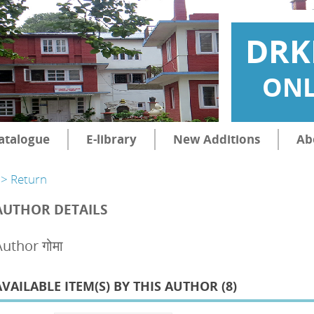
DRK
ONL
atalogue
E-library
New Additions
Ab
> Return
AUTHOR DETAILS
uthor गोमा
AVAILABLE ITEM(S) BY THIS AUTHOR (
8
)