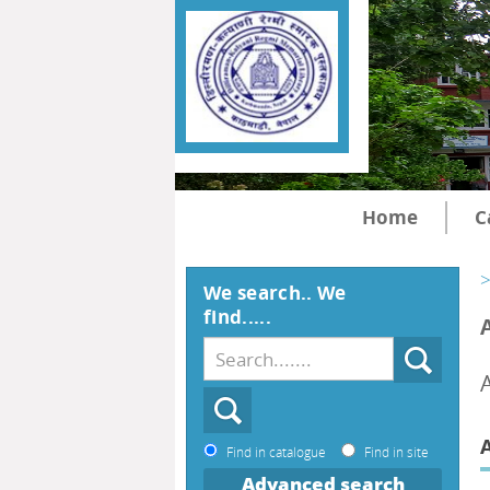
Home
C
>
We search.. We
find.....
A
Find in catalogue
Find in site
Advanced search