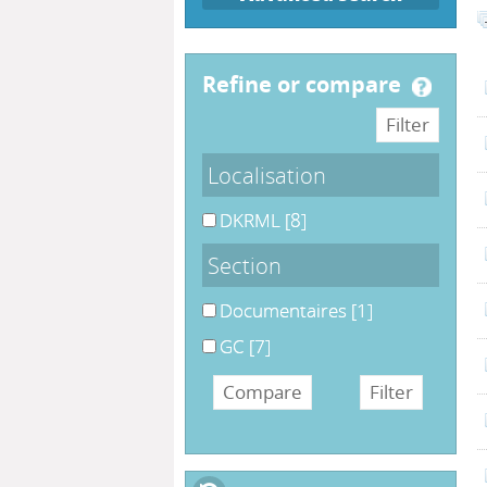
refine or compare
Localisation
DKRML
[8]
Section
Documentaires
[1]
GC
[7]