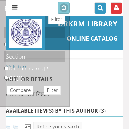
refine or compare
DRKRM LIBRARY
Localisation
ONLINE CATALOG
DKRML
[3]
Section
>> Return
Documentaires
[2]
GC
[1]
AUTHOR DETAILS
Author भैरव रिसाल
AVAILABLE ITEM(S) BY THIS AUTHOR (
3
)
Refine your search