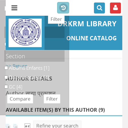
refine or compare
DRKRM LIBRARY
Localisation
ONLINE CATALOG
DKRML
[8]
Section
>> Return
Albums Enfants
[1]
Documentaires
[4]
AUTHOR DETAILS
GC
[4]
Author साझा प्रकाशन
AVAILABLE ITEM(S) BY THIS AUTHOR (
9
)
Refine your search