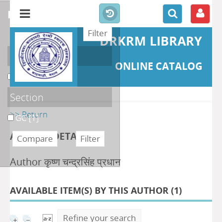
refine or compare
DRKRM LIBRARY
Localisation
ONLINE CATALOG
DKRML
[1]
Section
>> Return
GC
[1]
AUTHOR DETAILS
Author कृष्ण चन्द्रसिंह प्रधान
AVAILABLE ITEM(S) BY THIS AUTHOR (
1
)
Refine your search