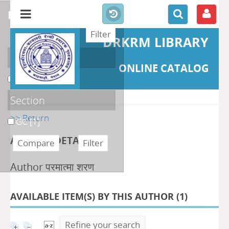
refine or compare
DRKRM LIBRARY
Localisation
ONLINE CATALOG
DKRML
[1]
Section
>> Return
GC
[1]
AUTHOR DETAILS
Author परमात्मा शरण
AVAILABLE ITEM(S) BY THIS AUTHOR (
1
)
Refine your search