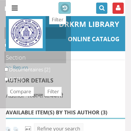
refine or compare
DRKRM LIBRARY
Localisation
ONLINE CATALOG
DKRML
[3]
Section
>> Return
Documentaires
[2]
GC
[1]
AUTHOR DETAILS
Author नरकान्त अधिकारी
AVAILABLE ITEM(S) BY THIS AUTHOR (
3
)
Refine your search