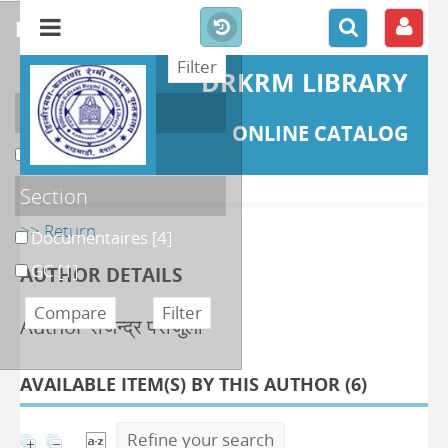
refine or compare
DRKRM LIBRARY
Localisation
ONLINE CATALOG
DKRML
[5]
Section
>> Return
Documentaires
[4]
GC
[1]
AUTHOR DETAILS
Author राजेन्द्र पराजुली
AVAILABLE ITEM(S) BY THIS AUTHOR (
6
)
Refine your search