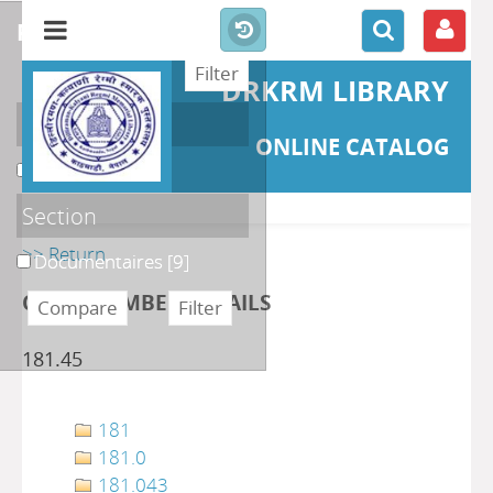
refine or compare
DRKRM LIBRARY
Localisation
ONLINE CATALOG
DKRML
[9]
Section
>> Return
Documentaires
[9]
CLASS NUMBER DETAILS
181.45
181
181.0
181.043