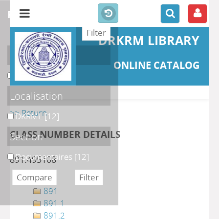
refine or compare
DRKRM LIBRARY
Catégories
ONLINE CATALOG
नेपाली साहित्य
[3]
Localisation
>> Return
DKRML
[12]
CLASS NUMBER DETAILS
Section
Documentaires
[12]
891.495108
891
891.1
891.2