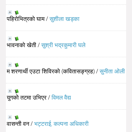
पहिराेभित्रकाे घाम
/
सुशीला खड्का
भावनाकाे खेती
/
सुश्री भद्रकुमारी घले
म शरणार्थी एउटा शिविरकाे (कवितासङ्ग्रह)
/
सुनीता ओली
युगकाेे तटमा उभिएर
/
विमल वैद्य
वासन्ती वन
/
भट्टराई, कल्पना अधिकारी