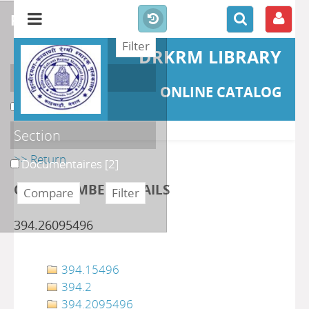
refine or compare
DRKRM LIBRARY
Localisation
ONLINE CATALOG
DKRML
[2]
Section
>> Return
Documentaires
[2]
CLASS NUMBER DETAILS
394.26095496
394.15496
394.2
394.2095496