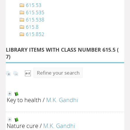
615.53
615.535
615.538
615.8
615.852
LIBRARY ITEMS WITH CLASS NUMBER 615.5 (
7
)
Refine your search
Key to health
/
M.K. Gandhi
Nature cure
/
M.K. Gandhi