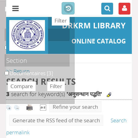
refine or compare
DRKRM LIBRARY
Localisation
ONLINE CATALOG
DKRML
[3]
Section
>> Return
Documentaires
[3]
SEARCH RESULTS
3
search for keyword(s)
'अनुसन्धान पद्धति'
Refine your search
Generate the RSS feed of the search
Search
permalink