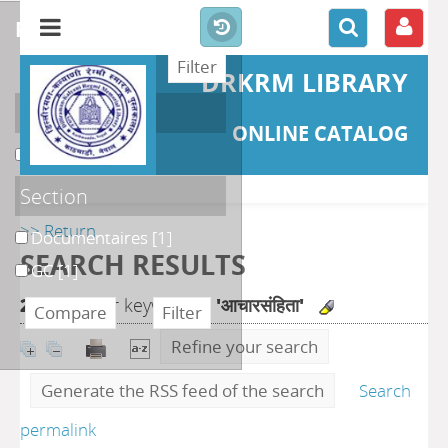
refine or compare
DRKRM LIBRARY
Localisation
ONLINE CATALOG
DKRML
[2]
Section
>> Return
Documentaires
[1]
SEARCH RESULTS
GC
[1]
2
search for keyword(s)
'आचारसंहिता'
Refine your search
Generate the RSS feed of the search
Search
permalink