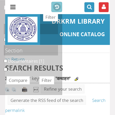
refine or compare
DRKRM LIBRARY
Localisation
ONLINE CATALOG
DKRML
[3]
Section
>> Return
Documentaires
[1]
SEARCH RESULTS
GC
[2]
3
search for keyword(s)
'कथाहरु'
Refine your search
Generate the RSS feed of the search
Search
permalink