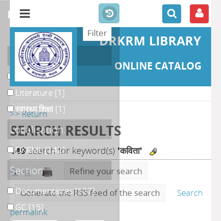
refine or compare
DRKRM LIBRARY
Catégories
ONLINE CATALOG
नेपाली साहित्य
[9]
Literature
[1]
स्वास्थ्य शिक्षा
[1]
>> Return
SEARCH RESULTS
Localisation
DKRML
[142]
149
search for keyword(s)
'कविता'
Section
Refine your search
Documentaires
[127]
Generate the RSS feed of the search
Search
GC
[15]
permalink