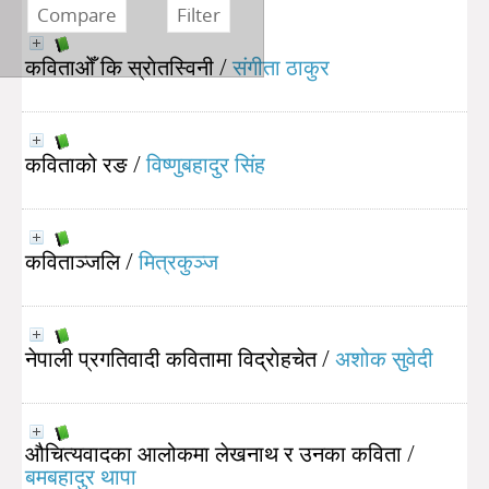
कविताओँ कि स्राेतस्विनी
/
संगीता ठाकुर
कविताको रङ
/
विष्णुबहादुर सिंह
कविताञ्जलि
/
मित्रकुञ्ज
नेपाली प्रगतिवादी कवितामा विद्राेहचेत
/
अशोक सुवेदी
औचित्यवादका आलोकमा लेखनाथ र उनका कविता
/
बमबहादुर थापा