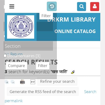
refine or compare
DRKRM LIBRARY
Localisation
ONLINE CATALOG
DKRML
[3]
Section
>> Return
Documentaires
[3]
SEARCH RESULTS
3
search for keyword(s)
'खस जाति'
Refine your search
Generate the RSS feed of the search
Search
permalink