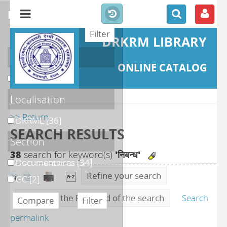
refine or compare
DRKRM LIBRARY
Catégories
ONLINE CATALOG
Literature
[1]
Localisation
>> Return
DKRML
[36]
SEARCH RESULTS
Section
38
search for keyword(s)
'निबन्ध'
Documentaires
[34]
Refine your search
GC
[2]
Generate the RSS feed of the search
Search
permalink