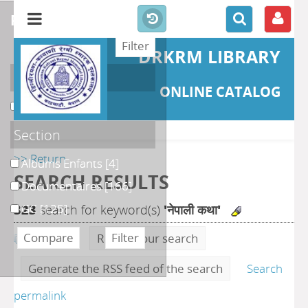
refine or compare
DRKRM LIBRARY
Localisation
ONLINE CATALOG
DKRML
[290]
Section
>> Return
Albums Enfants
[4]
SEARCH RESULTS
Documentaires
[166]
GC
[125]
323
search for keyword(s)
'नेपाली कथा'
Refine your search
Generate the RSS feed of the search
Search
permalink