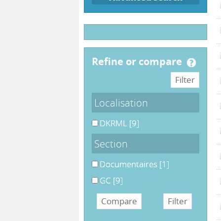
refine or compare
Localisation
DKRML
[9]
Section
Documentaires
[1]
GC
[9]