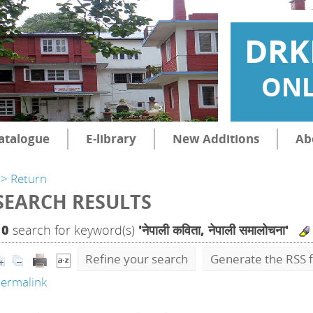
DRK
ONL
atalogue
E-library
New Additions
Ab
> Return
SEARCH RESULTS
10
search for keyword(s)
'नेपाली कविता, नेपाली समालोचना'
Refine your search
Generate the RSS f
ermalink