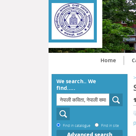
Home
C
>
We search.. We
find.....
p
Find in catalogue
Find in site
Advanced search