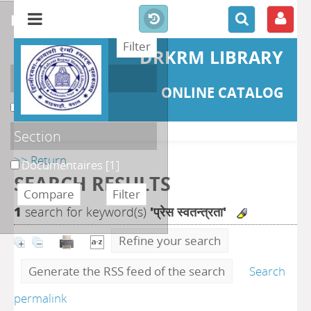
refine or compare
DRKRM LIBRARY
Localisation
ONLINE CATALOG
DKRML
[1]
Section
>> Return
Documentaires
[1]
SEARCH RESULTS
1
search for keyword(s)
'प्रेस स्वतन्त्रता'
Refine your search
Generate the RSS feed of the search
Search
permalink