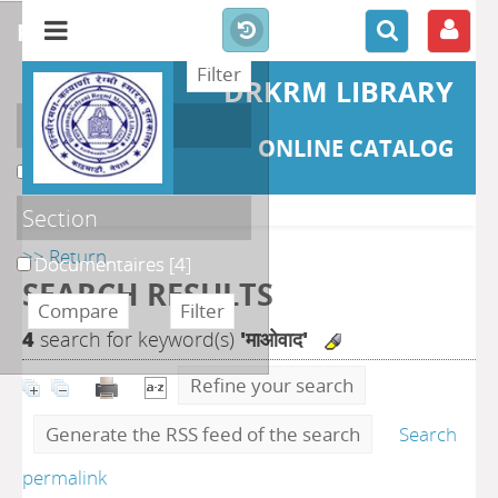
refine or compare
DRKRM LIBRARY
Localisation
ONLINE CATALOG
DKRML
[4]
Section
>> Return
Documentaires
[4]
SEARCH RESULTS
4
search for keyword(s)
'माओवाद'
Refine your search
Generate the RSS feed of the search
Search
permalink