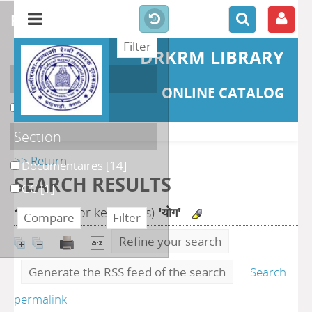
refine or compare
DRKRM LIBRARY
Localisation
ONLINE CATALOG
DKRML
[15]
Section
>> Return
Documentaires
[14]
SEARCH RESULTS
GC
[1]
15
search for keyword(s)
'योग'
Refine your search
Generate the RSS feed of the search
Search
permalink