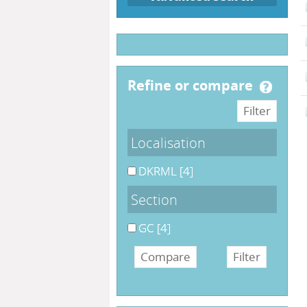
refine or compare
Localisation
DKRML
[4]
Section
GC
[4]