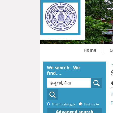
Home
C
>
We search.. We
find.....
p
Find in catalogue
Find in site
Advanced search