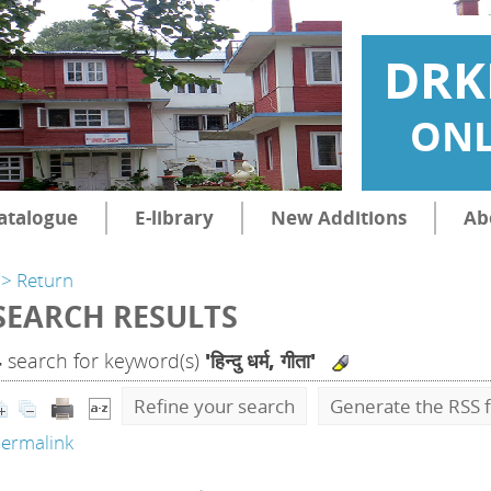
DRK
ONL
atalogue
E-library
New Additions
Ab
> Return
SEARCH RESULTS
4
search for keyword(s)
'हिन्दु धर्म, गीता'
Refine your search
Generate the RSS f
ermalink