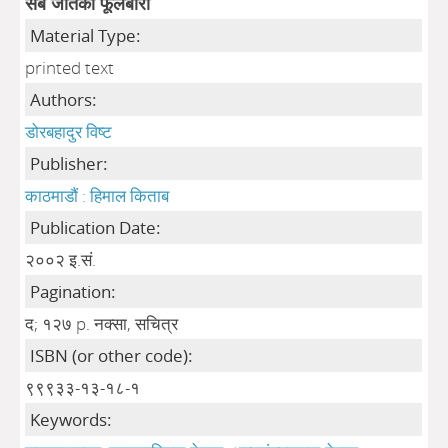
सबै जातको फूलबारी
Material Type:
printed text
Authors:
डोरबहादुर विष्ट
Publisher:
काठमाडौं : हिमाल किताब
Publication Date:
२००२ इ.सं.
Pagination:
द; १२७ p. नक्सा, सचित्र
ISBN (or other code):
९९९३३-१३-१८-१
Keywords: