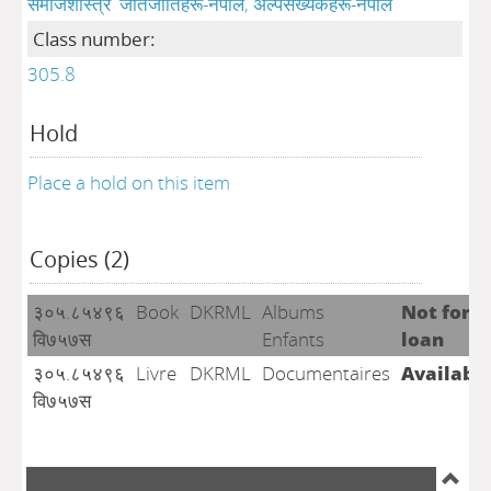
समाजशास्त्र
जातजातिहरू-नेपाल, अल्पसंख्यकहरू-नेपाल
Class number:
305.8
Hold
Place a hold on this item
Copies (2)
३०५.८५४९६
Book
DKRML
Albums
Not for
वि७५७स
Enfants
loan
३०५.८५४९६
Livre
DKRML
Documentaires
Availabl
वि७५७स