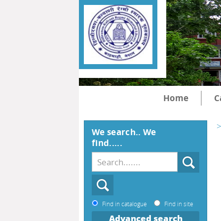
Home
C
>
We search.. We
find.....
Find in catalogue
Find in site
Advanced search