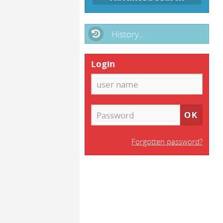
History...
Login
Forgotten password?