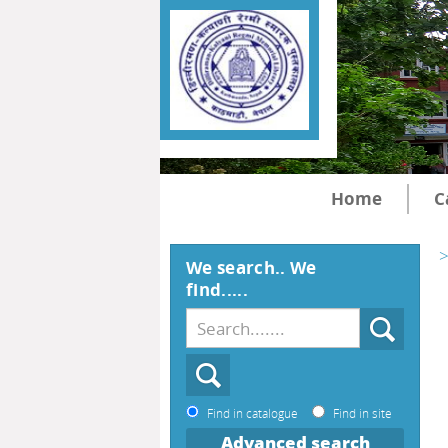
Home
C
>
We search.. We
find.....
Find in catalogue
Find in site
Advanced search