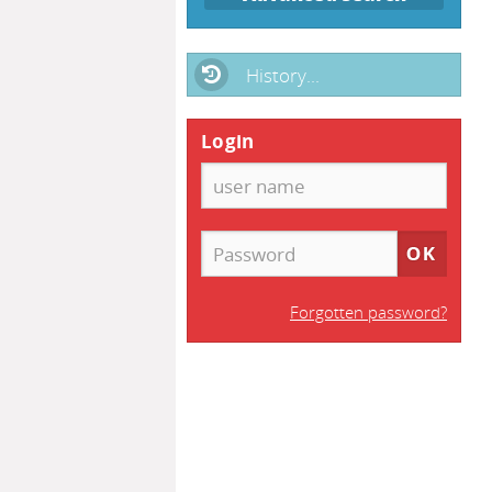
History...
Login
Forgotten password?