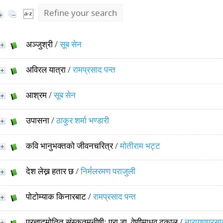
Refine your search
अञ्जुश्री
/
सूब सेन
अविरल यात्रा
/
रामप्रसाद पन्त
आश्रम
/
सूब सेन
उपासना
/
ठाकुर शर्मा भण्डारी
कवि भानुभक्तको जीवनचरित्र
/
मोतीराम भट्ट
देश लेख्न हतार छ
/
निर्मलरमण पराजुली
पोटोम्याक किनारबाट
/
रामप्रसाद पन्त
प्रज्ञाद्मोतित संस्कृतमनीषीः प्रा.डा. वेणीमाधव ढकाल
/
नारायणप्रस