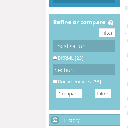
refine or compare
Localisation
DKRML
[23]
Section
Documentaires
[23]
History...