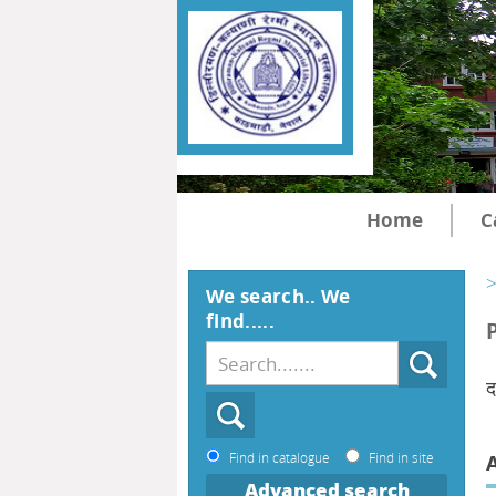
Home
C
>
We search.. We
find.....
द
Find in catalogue
Find in site
Advanced search