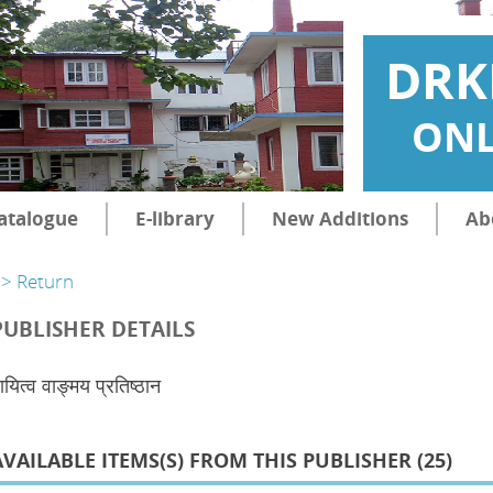
DRK
ONL
atalogue
E-library
New Additions
Ab
> Return
PUBLISHER DETAILS
ायित्व वाङ्मय प्रतिष्ठान
AVAILABLE ITEMS(S) FROM THIS PUBLISHER (
25
)