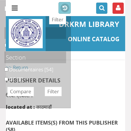
refine or compare
DRKRM LIBRARY
Localisation
ONLINE CATALOG
DKRML
[57]
Section
>> Return
Documentaires
[54]
GC
[3]
PUBLISHER DETAILS
पैरवी प्रकाशन
located at :
काठमाडौं
AVAILABLE ITEMS(S) FROM THIS PUBLISHER
(
58
)