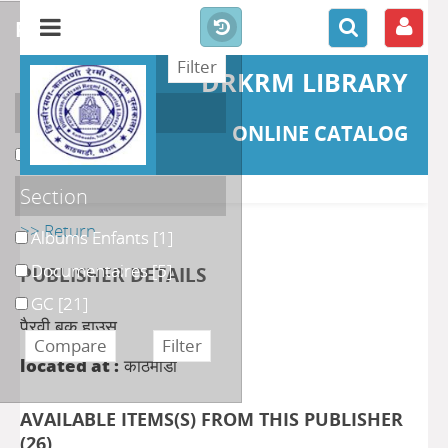
refine or compare
DRKRM LIBRARY
Localisation
ONLINE CATALOG
DKRML
[26]
Section
>> Return
Albums Enfants
[1]
Documentaires
[5]
PUBLISHER DETAILS
GC
[21]
पैरवी बुक हाउस
located at :
काठमाडौं
AVAILABLE ITEMS(S) FROM THIS PUBLISHER
(
26
)