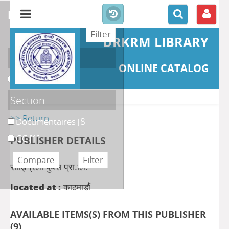
refine or compare
DRKRM LIBRARY
Localisation
ONLINE CATALOG
DKRML
[9]
Section
>> Return
Documentaires
[8]
GC
[1]
PUBLISHER DETAILS
साङ्ग्रिला बुक्स प्रा.लि.
located at :
काठमाडौं
AVAILABLE ITEMS(S) FROM THIS PUBLISHER
(
9
)