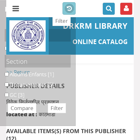
refine or compare
DRKRM LIBRARY
Localisation
ONLINE CATALOG
DKRML
[9]
Section
>> Return
Albums Enfants
[1]
Documentaires
[5]
PUBLISHER DETAILS
GC
[3]
विवेक सिर्जनशील प्रकाशन
located at :
काठमाडौं
AVAILABLE ITEMS(S) FROM THIS PUBLISHER
(
12
)