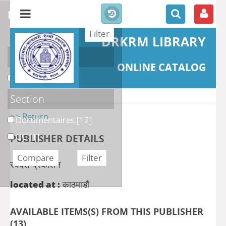
refine or compare
DRKRM LIBRARY
Localisation
ONLINE CATALOG
DKRML
[13]
Section
>> Return
Documentaires
[12]
GC
[1]
PUBLISHER DETAILS
स्वदेश प्रकाशन
located at :
काठमाडौं
AVAILABLE ITEMS(S) FROM THIS PUBLISHER
(
13
)