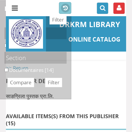
refine or compare
DRKRM LIBRARY
Localisation
ONLINE CATALOG
DKRML
[14]
Section
>> Return
Documentaires
[14]
PUBLISHER DETAILS
साङग्रिला पुस्तक प्रा.लि.
AVAILABLE ITEMS(S) FROM THIS PUBLISHER
(
15
)