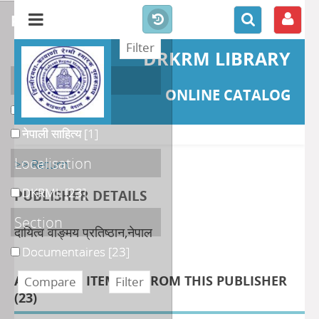
refine or compare
DRKRM LIBRARY
Catégories
ONLINE CATALOG
जीवनी
[2]
नेपाली साहित्य
[1]
Localisation
>> Return
DKRML
[23]
PUBLISHER DETAILS
Section
दायित्व वाङ्मय प्रतिष्ठान,नेपाल
Documentaires
[23]
AVAILABLE ITEMS(S) FROM THIS PUBLISHER
(
23
)