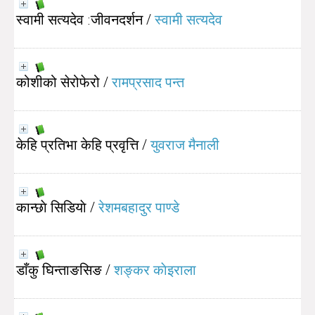
स्वामी सत्यदेव :जीवनदर्शन
/
स्वामी सत्यदेव
कोशीको सेरोफेरो
/
रामप्रसाद पन्त
केहि प्रतिभा केहि प्रवृत्ति
/
युवराज मैनाली
कान्छाे सिडियाे
/
रेशमबहादुर पाण्डे
डाँकु घिन्ताङसिङ
/
शङ्कर काेइराला